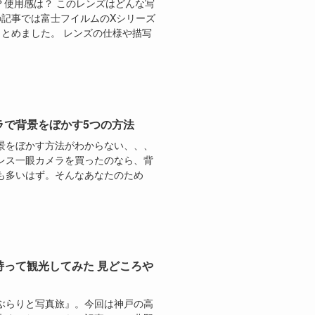
特徴？使用感は？ このレンズはどんな写
の記事では富士フイルムのXシリーズ
をまとめました。 レンズの仕様や描写
ラで背景をぼかす5つの方法
景をぼかす方法がわからない、、、
レス一眼カメラを買ったのなら、背
も多いはず。そんなあなたのため
って観光してみた 見どころや
ぶらりと写真旅』。今回は神戸の高