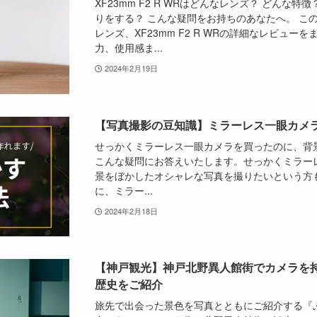
XF23mm F2 R WRはどんなレンズ？ どんな
りをする？ こんな疑問をお持ちのあなたへ。 こ
レンズ、XF23mm F2 R WRの詳細なレビュー
力、使用感ま...
2024年2月19日
【写真撮影の豆知識】ミラーレス一眼カメ
せっかくミラーレス一眼カメラを買ったのに、背
こんな疑問にお答えいたします。せっかくミラー
景をぼかしたオシャレな写真を撮りたいという方
に、ミラー...
2024年2月18日
【神戸観光】神戸北野異人館街でカメラを持
歴史をご紹介
旅先で出会った景色を写真とともにご紹介する『