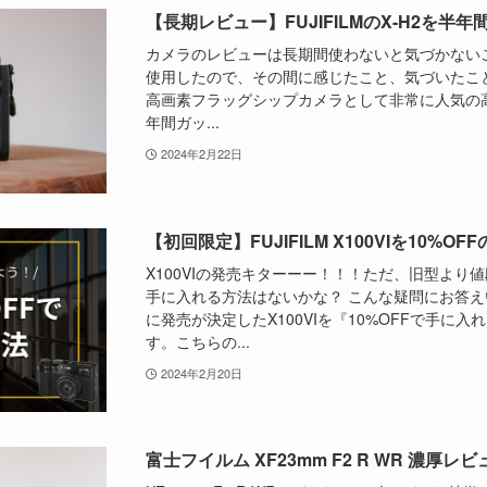
【長期レビュー】FUJIFILMのX-H2を
カメラのレビューは長期間使わないと気づかない
使用したので、その間に感じたこと、気づいたこ
高画素フラッグシップカメラとして非常に人気の高い
年間ガッ...
2024年2月22日
【初回限定】FUJIFILM X100VIを10%
X100VIの発売キターーー！！！ただ、旧型より
手に入れる方法はないかな？ こんな疑問にお答えい
に発売が決定したX100VIを『10%OFFで手に
す。こちらの...
2024年2月20日
富士フイルム XF23mm F2 R WR 濃厚