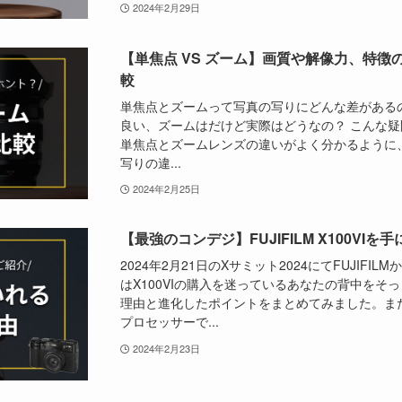
2024年2月29日
【単焦点 VS ズーム】画質や解像力、特
較
単焦点とズームって写真の写りにどんな差がある
良い、ズームはだけど実際はどうなの？ こんな
単焦点とズームレンズの違いがよく分かるように
写りの違...
2024年2月25日
【最強のコンデジ】FUJIFILM X100VI
2024年2月21日のXサミット2024にてFUJIFIL
はX100VIの購入を迷っているあなたの背中をそ
理由と進化したポイントをまとめてみました。また、
プロセッサーで...
2024年2月23日