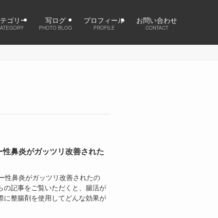
テゴリー
写ログ
プロフィール
お問い合わせ
ATEGORY
PHOTO BLOG
PROFILE
CONTACT
ー性鼻炎がガッツリ改善された
ギー性鼻炎がガッツリ改善されたの
らの記事をご覧いただくと、腸活が
際に整腸剤を使用してどんな効果が