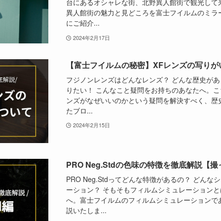
台にあるオシャレな街、北野異人館街で観光して
異人館街の魅力と見どころを富士フイルムのミラ
にご紹介...
2024年2月17日
【富士フイルムの秘密】XFレンズの写りが
フジノンレンズはどんなレンズ？ どんな歴史があ
りたい！ こんなこと疑問をお持ちのあなたへ。こ
ンズがなぜいいのかという疑問を解決すべく、歴
たブロ...
2024年2月15日
PRO Neg.Stdの色味の特徴を徹底解説
PRO Neg.Stdってどんな特徴があるの？ ど
ーション？ そもそもフィルムシミュレーションと
へ。富士フイルムのフィルムシミュレーションであるP
説いたしま...