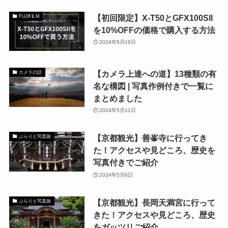
【初回限定】X-T50とGFX100SII
FUJIFILM
を10%OFFの価格で購入する方法
2024年5月16日
【カメラ上達への道】13種類の有
カメラの話
名な構図 | 写真作例付きで一覧に
まとめました
2024年5月11日
【京都観光】善峯寺に行ってき
ぶらりと写真旅
た！アクセスや見どころ、歴史を
写真付きでご紹介
2024年5月6日
【京都観光】長岡天満宮に行って
ぶらりと写真旅
きた！アクセスや見どころ、歴史
をガッツリご紹介