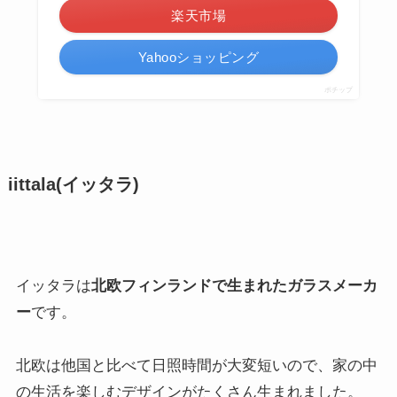
グラス タンブラー コップ おしゃれ かわいい ラン
チ ディナー パーティ ワイン ジュース デザート
カフェ レストラン 喫茶店 ギフト スタッキング 子
供 こども 業務用
ハイタイド公式ショップ HIGHTIDE
¥539
（2024/03/07 22:22時点 | 楽天市場調べ）
Amazon
楽天市場
Yahooショッピング
ポチップ
ガウディ(ワイングラス)
こちらはヴィクリラのワイングラスです。
シンプルな