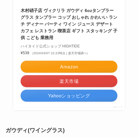
も合いそうですね。
【ランク別Pアップ最大10倍】Vicrila[ヴィクリ
ラ]バスクグラス 12oz(350ml)[タンブラーカップ
コップ ガラス 炭酸水 ドリンク アルコール デザー
ト 器 盛り付け スタッキング 350ml]☆
CDC general store
¥572
（2024/03/07 22:20時点 | 楽天市場調べ）
Amazon
楽天市場