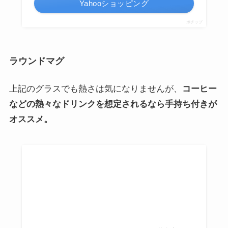
HARIO ハリオ 耐熱湯呑み HU-1 170ml【あす楽
対応】
WADA TOKI
¥539
（2024/03/06 14:34時点 | 楽天市場調べ）
Amazon
楽天市場
Yahooショッピング
ポチップ
耐熱ロックグラス
薄いガラスでできたロックグラスです。
おしゃれなカ
フェやレストランにあるイメージ
です。