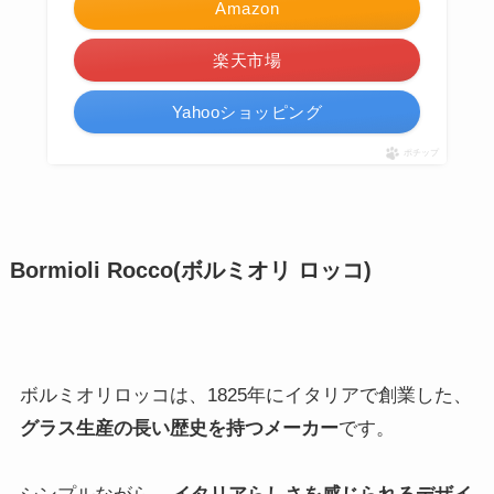
熱いコーヒーや紅茶が合いそう
です。
スコン グラスマグ リング グレー HS3071 / マグ
マグカップ コップ グラス ティーカップ 食器 洋食
器 耐熱ガラス クリアー 透明 コーヒー 紅茶 ティ
ー 持ち手付き 手付き 型吹き 食器 オシャレ おし
ゃれ お洒落 かわいい 北欧 アクシス AXCIS
Skon【あす楽対応】
キッチン おしゃれ雑貨 Se-magasin
¥1,540
（2024/03/06 01:26時点 | 楽天市場調べ）
Amazon