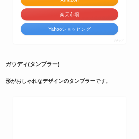
バスクで100年ほど歴史のあるグラスメーカー
です。
ヨーロッパの感性が散りばめられた、シンプルでオシ
ャレなグラスが特徴
です。
日本でも多くの飲食店やカフェに取り入れられてるん
だとか。
おすすめグラス
バスクグラス
おしゃれなカフェやレストランで使用されるようなバ
スクグラス。
シンプルなデザインなので、何を注いで