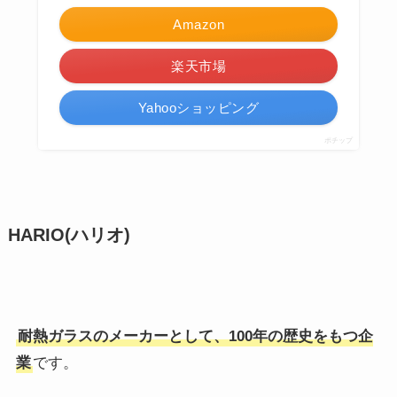
《370ccサイズ》リーズナブルで使い方いっぱ
い！強化ガラスで安心感のあるうつわ"ボデ
ガ"/Bormiori Rocco（ボルミオリ・ロッコ）
daily mukuri
¥495
（2024/03/06 01:37時点 | 楽天市場調べ）
Amazon
楽天市場
Yahooショッピング
ポチップ