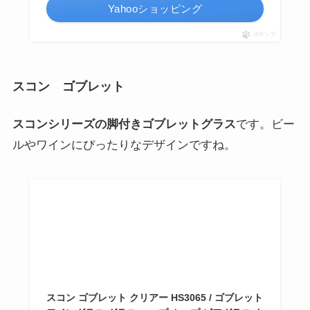
スコン グラス クリア 耐熱ガラス ホームステッド
アクシス Homestead AXCIS HS3062 タンブラー
ガラス 耐熱 無地 透明 おしゃれ 食器 小物入れ タ
ンブラー コップ カップ おしゃれ かわいい 清潔感
【ポイント10倍】
インテリア雑貨 グランデワイルド
¥990
（2024/03/06 01:19時点 | 楽天市場調べ）
Amazon
楽天市場
Yahooショッピング