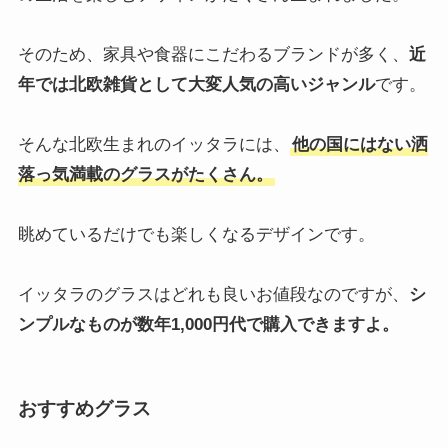
がらおしゃれな佇まい
です。
ヴィクリラ ガウディ 6oz ワイン /
VICRILA / 木村硝子 スタッキング ワイングラ
ス
プロキッチン
¥968
（2024/03/07 22:22時点 | 楽天市場調べ）
Amazon
楽天市場